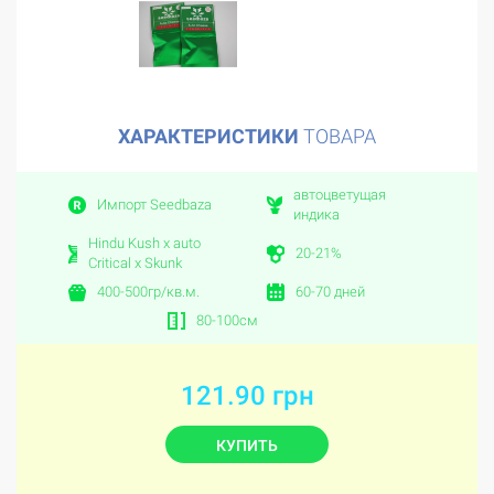
ХАРАКТЕРИСТИКИ
ТОВАРА
автоцветущая
Импорт Seedbaza
индика
Hindu Kush х auto
20-21%
Critical x Skunk
400-500гр/кв.м.
60-70 дней
80-100см
121.90 грн
КУПИТЬ