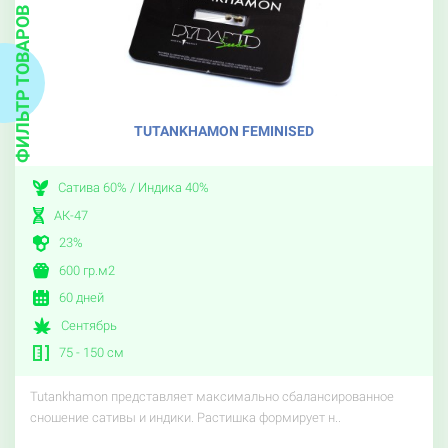
ФИЛЬТР ТОВАРОВ
TUTANKHAMON FEMINISED
Сатива 60% / Индика 40%
АК-47
23%
600 гр.м2
60 дней
Сентябрь
75 - 150 см
Tutankhamon представляет максимально сбалансированное
сношение сативы и индики. Растишка формирует н..