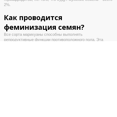
2%.
Как проводится
феминизация семян?
Все 
сорта
 марихуаны способны выполнять 
репродуктивные функции противоположного пола. Эта 
способность есть у многих представителей флоры и для 
каннабиса не является уникальной. Эта способность 
помогла конопле распространиться по миру, 
приспосабливаться к различным климатическим условиям, 
выживать во враждебной среде. В том числе появились 
автоцветущие
 сорта. 
Феминизированные семена каннабиса 
получаются за счет 
того, что женские кусты принуждают к производству 
пыльцы, которой они оплодотворяют обычную марихуану 
женского пола. Потому мужская хромосома в таких 
растениях
 отсутствует.  Эта техника – заслуга индийских 
бридеров. В первое время гроверы могли 
получать
 в 
основном только гермафродитов, но позднее селекционеры 
научились выводить стабильную генетику. 