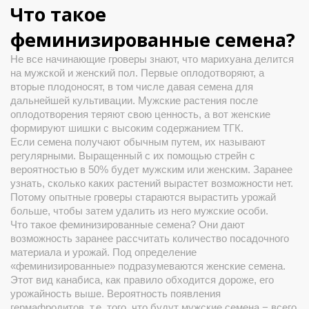
Что такое
феминизированные семена?
Не все начинающие гроверы знают, что марихуана делится 
на мужской и женский пол. Первые оплодотворяют, а 
вторые плодоносят, в том числе давая семена для 
дальнейшей культивации. Мужские растения после 
оплодотворения теряют свою ценность, а вот женские 
формируют шишки с высоким содержанием ТГК. 
Если семена получают обычным путем, их называют 
регулярными. Выращенный с их помощью стрейн с 
вероятностью в 50% будет мужским или женским. Заранее 
узнать, сколько каких растений вырастет возможности нет. 
Потому опытные гроверы стараются 
вырастить
 урожай 
больше, чтобы затем удалить из него мужские особи. 
Что такое феминизированные семена
? Они дают 
возможность заранее рассчитать количество посадочного 
материала и урожай. Под определение 
«феминизированные» подразумеваются 
женские
 семена. 
Этот вид 
канабиса
, как правило обходится дороже, его 
урожайность выше. Вероятность появления 
гермафродитов, т.е. того, что будут мужские семена − всего 