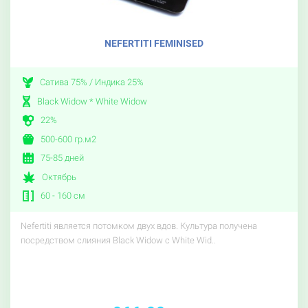
NEFERTITI FEMINISED
Сатива 75% / Индика 25%
Black Widow * White Widow
22%
500-600 гр.м2
75-85 дней
Октябрь
60 - 160 см
Nefertiti является потомком двух вдов. Культура получена
посредством слияния Black Widow с White Wid..