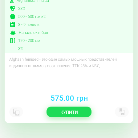
Afghanistan Indica
28%
500 - 600 гр/м2
8 - 9 недель
Начало октября
170 - 200 см
3%
Afghash feinised - это один самых мощных представителей
индичных штаммов, соотношение ТГК 28% и КБД ..
575.00 грн
КУПИТИ