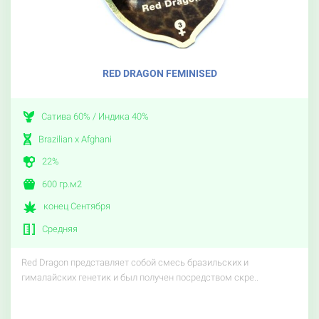
RED DRAGON FEMINISED
Сатива 60% / Индика 40%
Brazilian x Afghani
22%
600 гр.м2
конец Сентября
Средняя
Red Dragon представляет собой смесь бразильских и
гималайских генетик и был получен посредством скре..