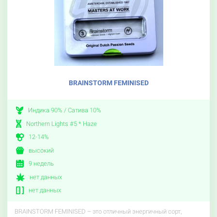
BRAINSTORM FEMINISED
Индика 90% / Сатива 10%
Northern Lights #5 * Haze
12-14%
высокий
9 недель
нет данных
нет данных
BRAINSTORM FEMINISED – это отличный энергичный сорт,