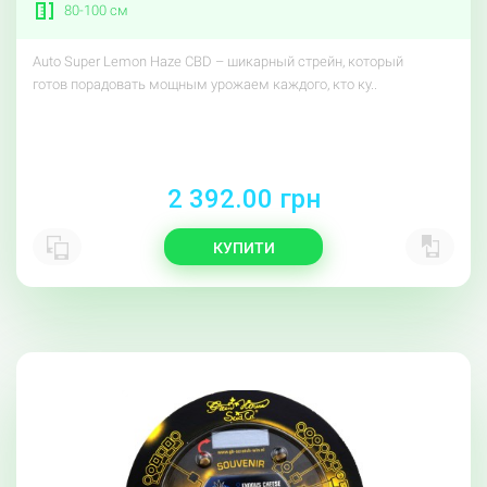
80-100 см
Auto Super Lemon Haze CBD – шикарный стрейн, который
готов порадовать мощным урожаем каждого, кто ку..
2 392.00 грн
КУПИТИ