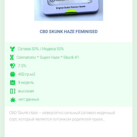
CBD SKUNK HAZE FEMINISED
Сатива 50% / Индика 50%
Cannatonic * Super Haze * Skunk #1
7.5%
450 гр.м2
9 недель
высокая
нет данных
CBD Skunk Haze – невероятно сильный сативно-индичный
сорт, который является потомком родителей-призе..