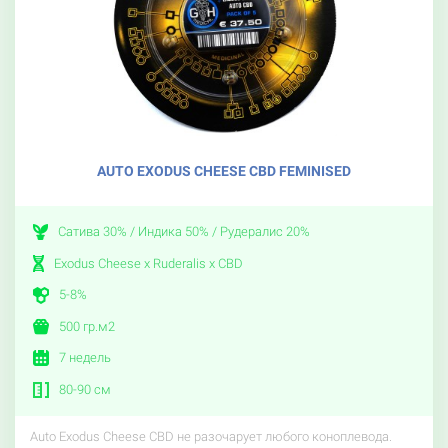
AUTO EXODUS CHEESE CBD FEMINISED
Сатива 30% / Индика 50% / Рудералис 20%
Exodus Cheese x Ruderalis x CBD
5-8%
500 гр.м2
7 недель
80-90 см
Auto Exodus Cheese CBD не разочарует любого коноплевода.