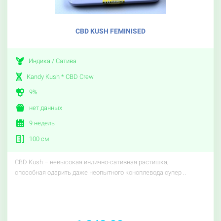
CBD KUSH FEMINISED
Индика / Сатива
Kandy Kush * CBD Crew
9%
нет данных
9 недель
100 см
CBD Kush – невысокая индично-сативная растишка,
способная одарить даже неопытного коноплевода супер ..