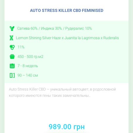
AUTO STRESS KILLER CBD FEMINISED
Сатива 60% / Индика 30% / Рудералис 10%
Lemon Shining Silver Haze x Juanita la Lagrimosa x Ruderalis
11%
450 - 500 гр.м2
7 - 8 недель
90 – 140 см
Auto Stress Killer CBD – уникальный автоцвет, в родословной
которого имеются гены таких замечательны..
989.00 грн