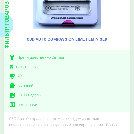
ФИЛЬТР ТОВАРОВ
CBD AUTO COMPASSION LIME FEMINISED
Преимущественно Сатива
нет данных
9%
высокий
10-11 недель
нет данных
CBD Auto Compassion Lime – сативо доминантный
качественный стрейн, полученный при скрещивании CBD Co..