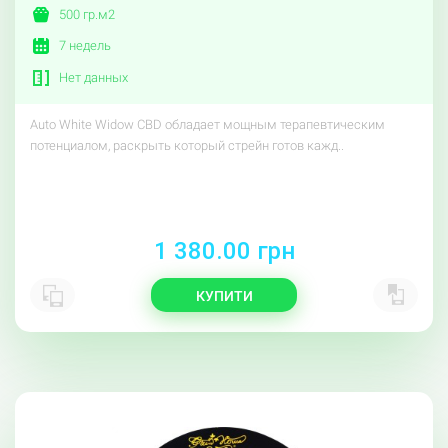
500 гр.м2
7 недель
Нет данных
Auto White Widow CBD обладает мощным терапевтическим
потенциалом, раскрыть который стрейн готов кажд..
1 380.00 грн
КУПИТИ