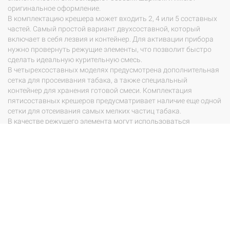
оригинальное оформление.
В комплектацию крешера может входить 2, 4 или 5 составных
частей. Самый простой вариант двухсоставной, который
включает в себя лезвия и контейнер. Для активации прибора
нужно провернуть режущие элементы, что позволит быстро
сделать идеальную курительную смесь.
В четырехсоставных моделях предусмотрена дополнительная
сетка для просеивания табака, а также специальный
контейнер для хранения готовой смеси. Комплектация
пятисоставных крешеров предусматривает наличие еще одной
сетки для отсеивания самых мелких частиц табака.
В качестве режущего элемента могут использоваться
гвоздики, а также острые лезвия в виде пирамиды или ромба.
Если говорить о качестве измельчения, то на первое место
можно поставить приборы с ромбовидными лезвиям. Второе
место стоит отдать девайсам с режущими элементами
пирамидальной формы, которые придают дополнительную
воздушность табаку. А третье место достается крешерам с
гвоздиками, которые пользуются минимальным спросом из-за
плохого качества измельчения смеси.
Где купить гриндер в Украине