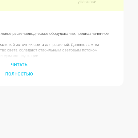
упаковки
нальное растениеводческое оборудование, предназначенное
еальный источник света для растений. Данные лампы
тво света, обладают стабильным световым потоком,
иодом эксплуатации.
бой универсальный источник света, который обеспечит
ЧИТАТЬ
изводителя считается разумной экономией, так как наряду с
ПОЛНОСТЬЮ
 обладают длительным периодом эксплуатации, что