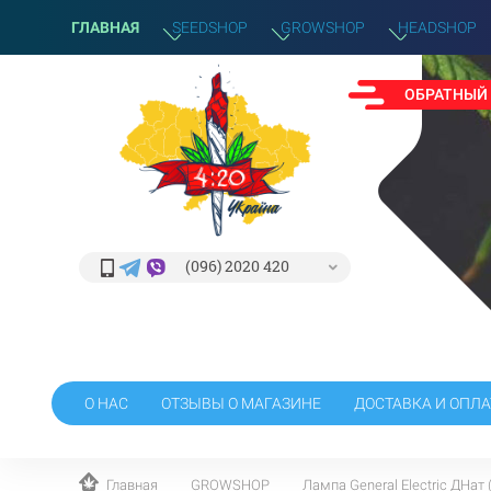
ГЛАВНАЯ
SEEDSHOP
GROWSHOP
HEADSHOP
ОБРАТНЫЙ
(096) 2020 420
О НАС
ОТЗЫВЫ О МАГАЗИНЕ
ДОСТАВКА И ОПЛА
Главная
GROWSHOP
Лампа General Electric ДНат 