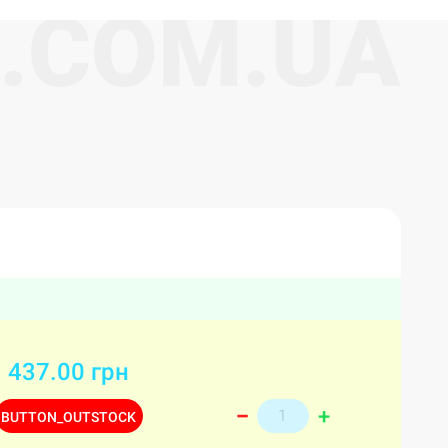
.
C
O
M
.
U
A
437.00 грн
+
–
BUTTON_OUTSTOCK