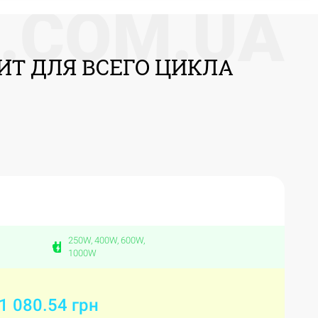
.
C
O
M
.
U
A
Т ДЛЯ ВСЕГО ЦИКЛА
250W, 400W, 600W,
1000W
1 080.54 грн