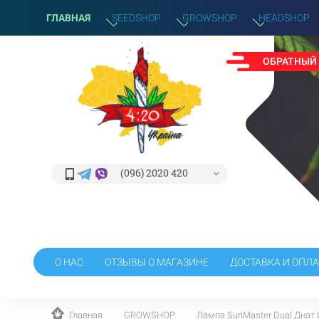
ГЛАВНАЯ
SEEDSHOP
GROWSHOP
HEADSHOP
ОБРАТНЫЙ
(096) 2020 420
О НАС
ОТЗЫВЫ О МАГАЗИНЕ
ДОСТАВКА И ОПЛА
Главная
GROWSHOP
Лампа SunMaster Dual Днат 