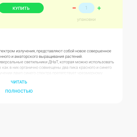
+
–
КУПИТЬ
упаковки
ектром излучения, представляют собой новое совершенное
нного и аматорского выращивания растений.
иверсальные светильники ДНаТ, которая можно использовать
 как в них органично совмещены два пика красного и синего
учении ламп синего спектра препятствует чрезмерному
ЧИТАТЬ
иентом светопередачи, что максима приближает их
ствует активному наращиванию всходами лиственной массы на
ПОЛНОСТЬЮ
ванию соцветий на этапе цветения, а также повышает их
 рекомендуется использовать балласты ПРА или ЭПРА.