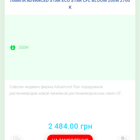
ЛАМПА ADVANCED STAR ECO STAR CFL BLOOM 200W 2700
K
200W
Совсем недавно фирма Advanced Star порадовала
растениеводов новой линейкой растениеводческих ламп CF..
2 484.00 грн