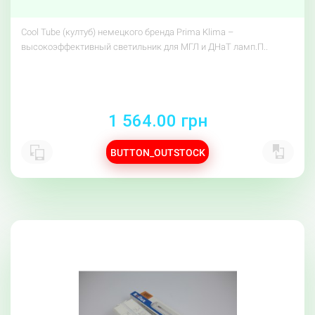
Cool Tube (култуб) немецкого бренда Prima Klima –
высокоэффективный светильник для МГЛ и ДНаТ ламп.П..
1 564.00 грн
BUTTON_OUTSTOCK