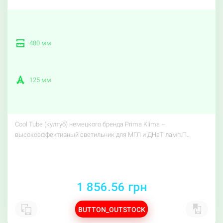
480 мм
125 мм
Cool Tube (култуб) немецкого бренда Prima Klima –
высокоэффективный светильник для МГЛ и ДНаТ ламп.П..
1 856.56 грн
BUTTON_OUTSTOCK