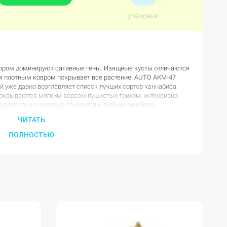
упаковки
тором доминируют сативные гены. Изящные кусты отличаются
я плотным ковром покрывает все растение. AUTO AKM-47
й уже давно возглавляет список лучших сортов каннабиса.
окрываются мягким ворсом пушистых трихом, интенсивно
д достаточно лояльно относится к любым ошибкам
антом для начинающих коноплеводов.
ЧИТАТЬ
против плесени, что позволяет коноплеводу не слишком
ивации. Ростки гибрида с первых дней жизни демонстрируют
ПОЛНОСТЬЮ
симальной высоты.
два уловимым вкраплением легких древесных ноток.