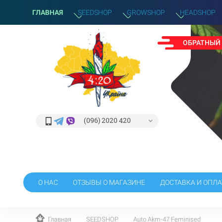
ГЛАВНАЯ
SEEDSHOP
GROWSHOP
HEADSHOP
ОБРАТНЫЙ
(096) 2020 420
О НАС
ОТЗЫВЫ О МАГАЗИНЕ
ДОСТАВКА И ОПЛА
Главная
SEEDSHOP
Auto Akm-47 Feminised