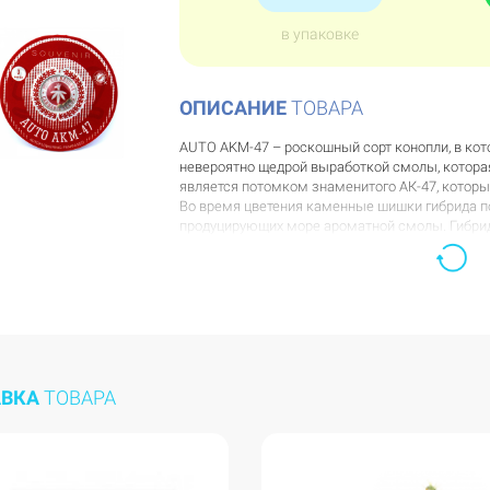
в упаковке
ОПИСАНИЕ
ТОВАРА
AUTO AKM-47 – роскошный сорт конопли, в ко
невероятно щедрой выработкой смолы, котора
является потомком знаменитого АК-47, которы
Во время цветения каменные шишки гибрида п
продуцирующих море ароматной смолы. Гибри
культивации, что делает его подходящим вари
AUTO AKM-47 обладает отличным иммунитетом 
щепетильно относиться к выбору метода культ
огромный потенциал и быстро достигают мак
Шишки стрейна выделяют приятный аромат с е
АВКА
ТОВАРА