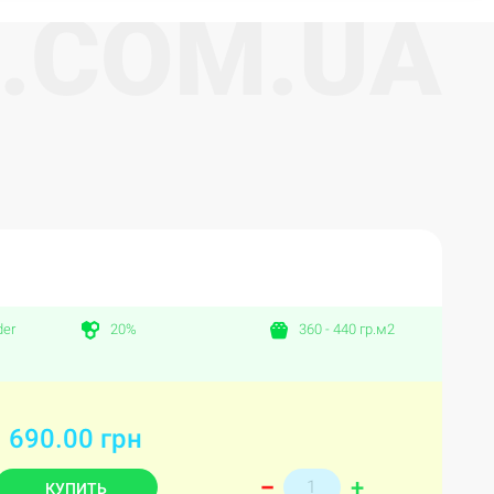
.
C
O
M
.
U
A
der
20%
360 - 440 гр.м2
690.00 грн
+
–
КУПИТЬ