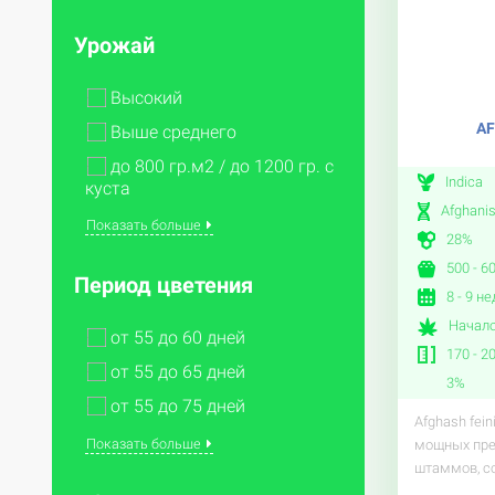
Урожай
Высокий
AF
Выше среднего
до 800 гр.м2 / до 1200 гр. с
Indica
куста
Afghanis
Показать больше
28%
500 - 6
Период цветения
8 - 9 н
Начало
от 55 до 60 дней
170 - 2
от 55 до 65 дней
3%
от 55 до 75 дней
Afghash fein
Показать больше
мощных пре
штаммов, с
..