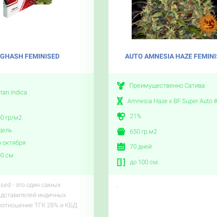
GHASH FEMINISED
AUTO AMNESIA HAZE FEMIN
Преимущественно Сатива
tan Indica
Amnesia Haze x BF Super Auto 
21%
00 гр/м2
едель
650 гр.м2
 октября
70 дней
00 см
до 100 см.
ised - это один самых
..
дставителей индичных
оотношение ТГК 28% и КБД