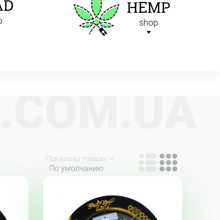
AD
HEMP
p
shop
.
C
O
M
.
U
A
Показаны товары
По умолчанию