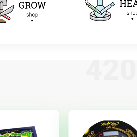
HE
GROW
sho
shop
4
2
0