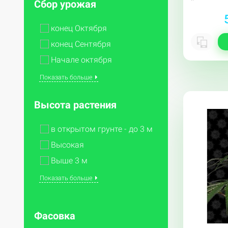
Сбор урожая
конец Октября
конец Сентября
Начале октября
Показать больше
Высота растения
в открытом грунте - до 3 м
Высокая
Выше 3 м
Показать больше
Опции
Фасовка