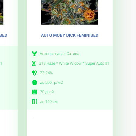
ISED
AUTO MOBY DICK FEMINISED
Автоцветущая Сатива
#1
G13 Haze * White Widow * Super Auto #1
22-24%
до 500 гр/м2
70 дней
до 140 см.
..