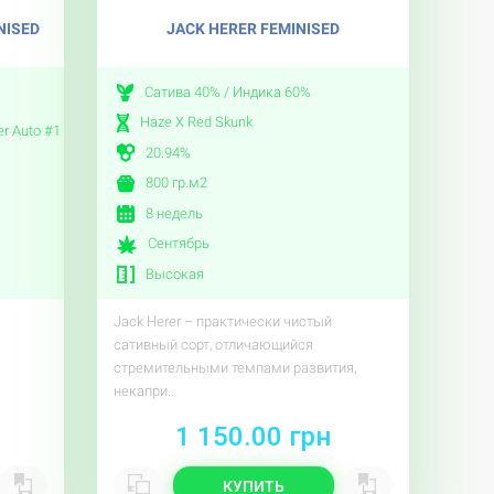
NISED
JACK HERER FEMINISED
Сатива 40% / Индика 60%
Haze X Red Skunk
er Auto #1
20.94%
800 гр.м2
8 недель
Сентябрь
Высокая
Jack Herer – практически чистый
сативный сорт, отличающийся
стремительными темпами развития,
некапри..
1 150.00 грн
КУПИТЬ