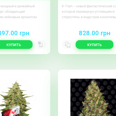
– мощный и урожайный
K-Train – новый фантастический со
орт, обладающий
который перевернул устоявшиеся
им хейзовым ароматом.
стереотипы в индустрии коноплевы
.
897.00 грн
828.00 грн
КУПИТЬ
КУПИТЬ