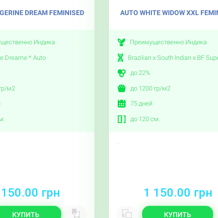
GERINE DREAM FEMINISED
AUTO WHITE WIDOW XXL FEMI
щественно Индика
Преимущественно Индика
ne Dreame * Auto
Brazilian x South Indian x BF Sup
до 22%
гр/м2
до 1200 гр/м2
й
75 дней
м.
до 120 см.
..
 150.00 грн
1 150.00 грн
КУПИТЬ
КУПИТЬ