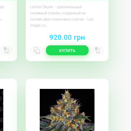
рт,
Lemon Skunk – оригинальный
сативный стрейн, созданный на
..
основе двух сканковых сортов – Las
Vegas Le..
920.00 грн
КУПИТЬ