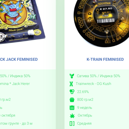
CK JACK FEMINISED
K-TRAIN FEMINISED
 50% / Индика 50%
Сатива 50% / Индика 50%
mina * Jack Herer
Trainwreck - OG Kush
22.69%
 гр.м2
800 гр.м2
ль
9 недель
 октября
Октябрь
том грунте - до 3 м
Средняя