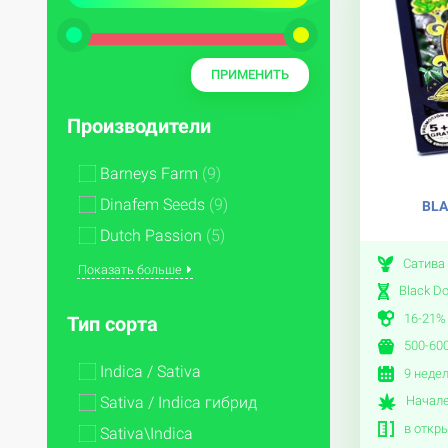
Производители
Barneys Farm
(9)
Dinafem Seeds
(9)
BLA
Dutch Passion
(5)
Сатива
Показать больше
Black Do
16-21%
Тип сорта
500-600
Indica / Sativa
9 неде
Sativa / Indica гибрид
Начале
в откры
Sativa\Indica