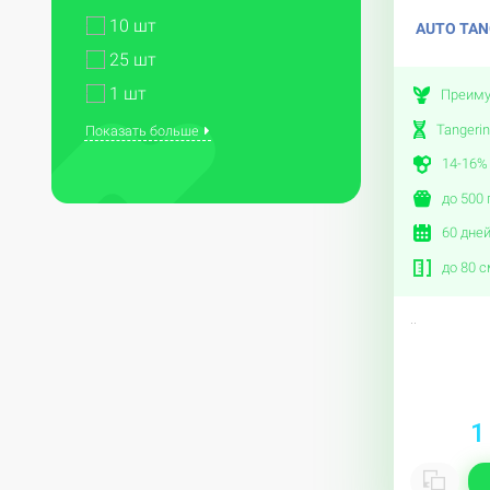
10 шт
AUTO TAN
25 шт
1 шт
Преиму
Tangeri
Показать больше
14-16%
до 500 
60 дне
до 80 с
..
1