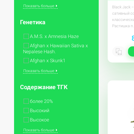
Показать больше
Black Jack 
сативный с
классическ
Генетика
Растишка п.
A.M.S. x Amnesia Haze
Afghan x Hawaiian Sativa x
Nepalese Hash.
Afghan x Skunk1
Показать больше
Содержание ТГК
более 20%
Высокий
Высокое
Показать больше