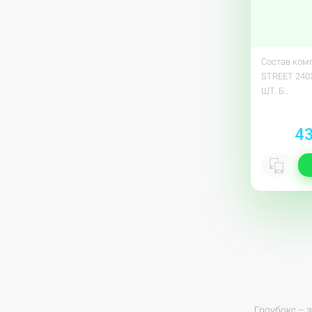
Состав ком
STREET 240
ШТ. Б..
43
Гроубокс – 