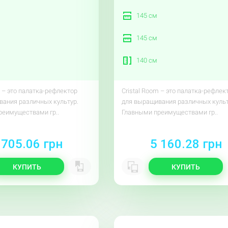
145 см
145 см
140 см
m – это палатка-рефлектор
Cristal Room – это палатка-рефлек
ания различных культур.
для выращивания различных культ
реимуществами гр..
Главными преимуществами гр..
 705.06 грн
5 160.28 грн
КУПИТЬ
КУПИТЬ