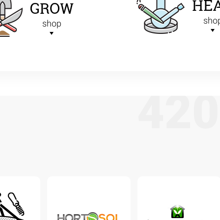
HE
GROW
sho
shop
4
2
0