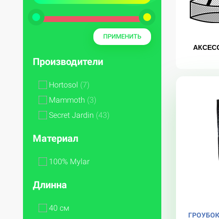
АКСЕС
Производители
Hortosol
(7)
Mammoth
(3)
Secret Jardin
(43)
Материал
100% Mylar
Длинна
40 см
ГРОУБОК