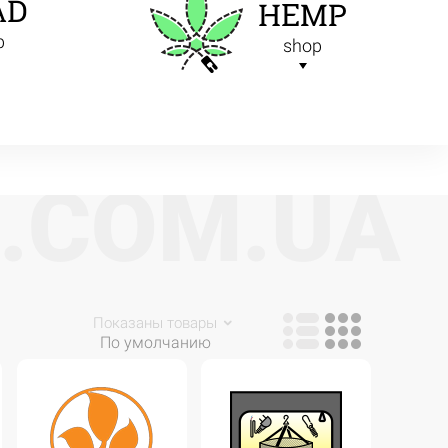
AD
HEMP
p
shop
.
C
O
M
.
U
A
Показаны товары
По умолчанию