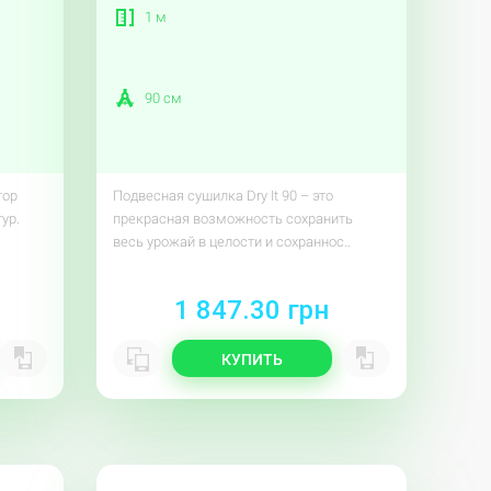
1 м
90 см
тор
Подвесная сушилка Dry It 90 – это
ур.
прекрасная возможность сохранить
весь урожай в целости и сохраннос..
1 847.30 грн
КУПИТЬ