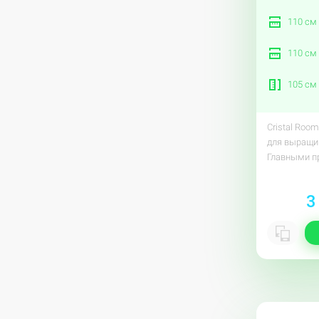
110 см
110 см
105 см
Cristal Roo
для выращив
Главными п
3