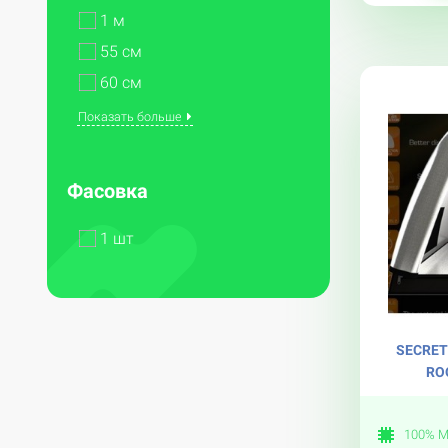
1 м
55 см
60 см
Показать больше
Опции
Фасовка
1 шт
SECRET
RO
100% M