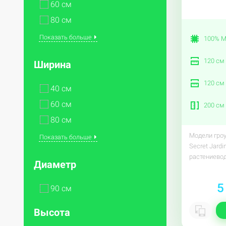
60 см
80 см
Показать больше
100% M
120 см
Ширина
120 см
40 см
60 см
200 см
80 см
Модели гроу
Показать больше
Secret Jard
растениевод
Диаметр
5
90 см
Высота