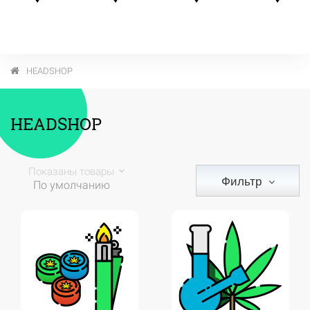
HEADSHOP
HEADSHOP
Показаны товары
Фильтр
По умолчанию