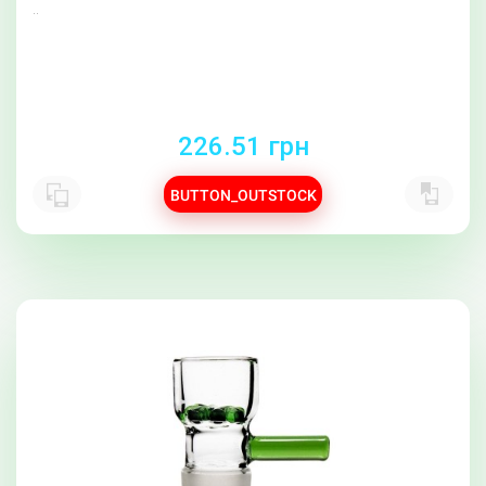
..
226.51 грн
BUTTON_OUTSTOCK