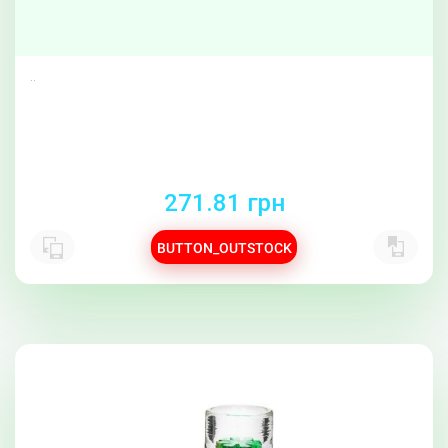
..
271.81 грн
BUTTON_OUTSTOCK