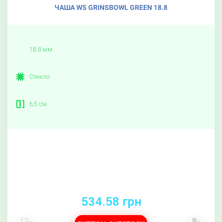
ЧАША WS GRINSBOWL GREEN 18.8
18.8 мм
Стекло
6,5 см
..
534.58 грн