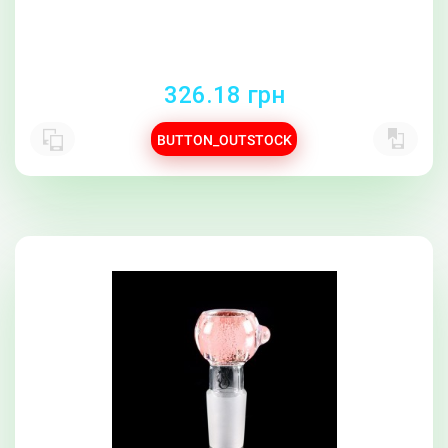
326.18 грн
BUTTON_OUTSTOCK