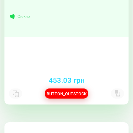
Стекло
..
453.03 грн
BUTTON_OUTSTOCK