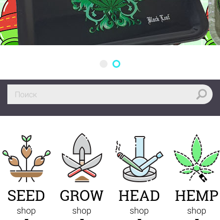
SEED
GROW
HEAD
HEMP
shop
shop
shop
shop