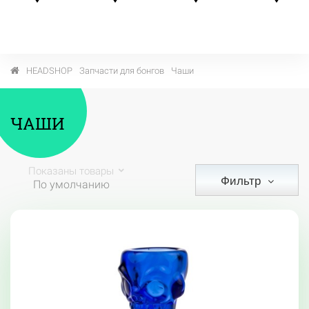
HEADSHOP
Запчасти для бонгов
Чаши
ЧАШИ
Показаны товары
Фильтр
По умолчанию