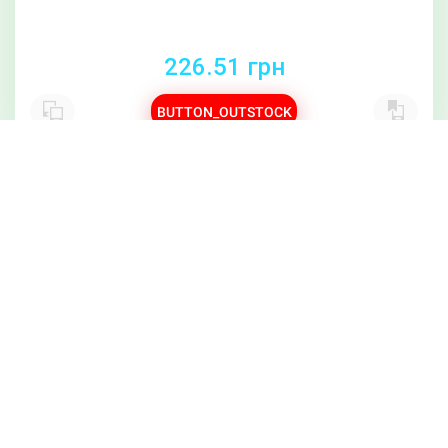
226.51 грн
BUTTON_OUTSTOCK