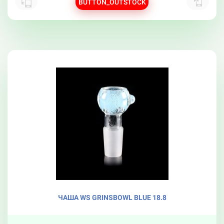
BUTTON_OUTSTOCK
ЧАША WS GRINSBOWL BLUE 18.8