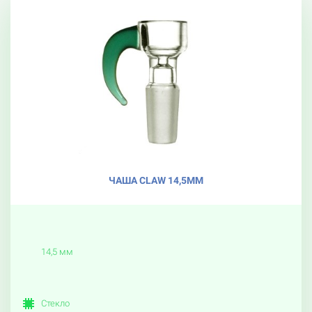
ЧАША CLAW 14,5ММ
14,5 мм
Стекло