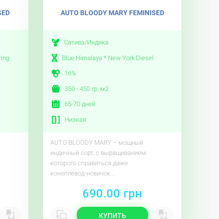
SED
AUTO BLOODY MARY FEMINISED
Сатива/Индика
ring
Blue Himalaya * New York Diesel
16%
350 - 450 гр. м2
65-70 дней
Низкая
AUTO BLOODY MARY – мощный
индичный сорт, с выращиванием
которого справиться даже
коноплевод-новичок...
690.00 грн
КУПИТЬ