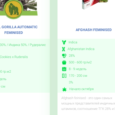
 GORILLA AUTOMATIC
AFGHASH FEMINISED
FEMINISED
Indica
30% / Индика 50% / Рудералис
Afghanistan Indica
28%
 Cookies x Ruderalis
500 - 600 гр/м2
8 - 9 недель
00 гр.м2
170 - 200 см
едель
3%
0 см
Начало октября
Afghash feinised - это один самых
мощных представителей индичных
штаммов, соотношение ТГК 28% и
..