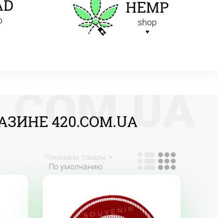
AD
HEMP
p
shop
.
C
O
M
.
U
A
ЗИНЕ 420.COM.UA
Показаны товары
По умолчанию