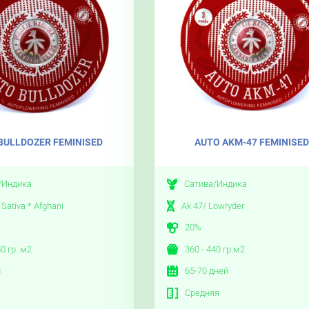
BULLDOZER FEMINISED
AUTO AKM-47 FEMINISE
/Индика
Сатива/Индика
Sativa * Afghani
Ak 47/ Lowryder
20%
50 гр. м2
360 - 440 гр.м2
й
65-70 дней
Средняя