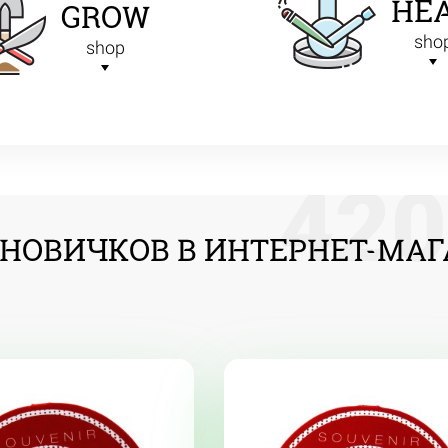
HE
GROW
sho
shop
4
2
0
НОВИЧКОВ В ИНТЕРНЕТ-МАГА