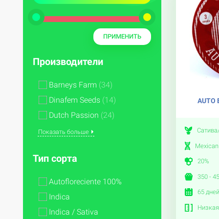
Производители
Barneys Farm
(34)
Dinafem Seeds
(14)
AUTO 
Dutch Passion
(24)
Сатива
Показать больше
Mexican 
Тип сорта
20%
350 - 4
Autofloreciente 100%
65 дне
Indica
Низкая
Indica / Sativa