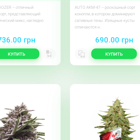
OZER – отличный
AUTO AKM-47 – роскошный сорт
сорт, представляющий
конопли, в котором доминируют
ический микс, наглядно
сативные гены. Изящные кусты
отличаются н..
736.00 грн
690.00 грн
КУПИТЬ
КУПИТЬ