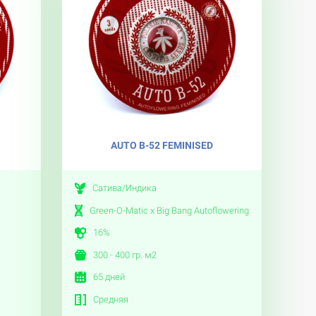
D
AUTO B-52 FEMINISED
Сатива/Индика
Green-O-Matic x Big Bang Autoflowering
16%
300 - 400 гр. м2
65 дней
Средняя