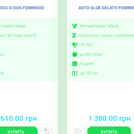
DOS SI DOS FEMINISED
AUTO GLUE GELATO FEMINI
етущий Гибрид
Автоцветущий Гибрид
os * BF Super Auto #1
Gorilla Glue x Gelato x Autoflowe
18-20%
м2
до 600 гр/м2
й
60 дней
см.
до 120 см.
..
 610.00 грн
1 380.00 грн
КУПИТЬ
КУПИТЬ