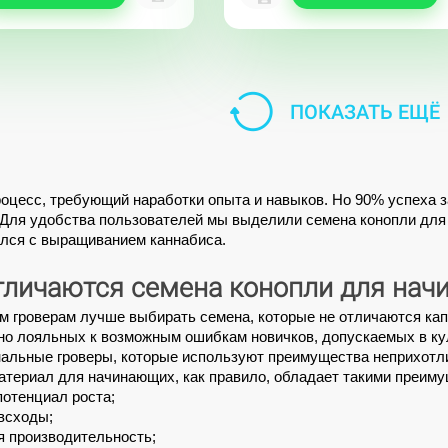
ПОКАЗАТЬ ЕЩЁ
роцесс, требующий наработки опыта и навыков. Но 90% успеха з
 Для удобства пользователей мы выделили 
семена конопли для
лся с 
выращиванием
 каннабиса. 
тличаются семена конопли для нач
м 
гроверам
 лучше 
выбирать
 семена, которые не отличаются кап
о лояльных к возможным ошибкам новичков, допускаемых в куль
альные гроверы, которые используют преимущества неприхотл
атериал для начинающих, как правило, обладает такими преиму
потенциал роста;
всходы;
я производительность;