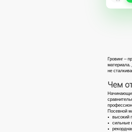
Гровинг
 – п
материала.
не сталкива
Чем о
Начинающи
сравнительн
профессион
Посевной м
высокий 
сильные 
рекордна