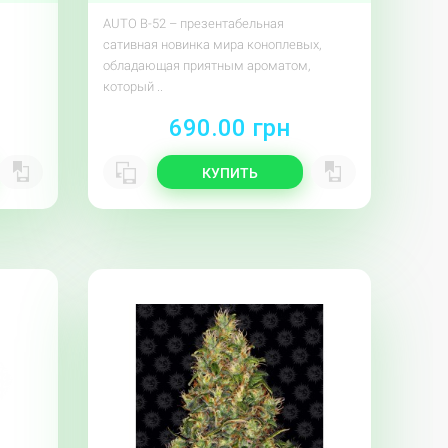
AUTO B-52 – презентабельная
сативная новинка мира коноплевых,
обладающая приятным ароматом,
который ..
690.00 грн
КУПИТЬ