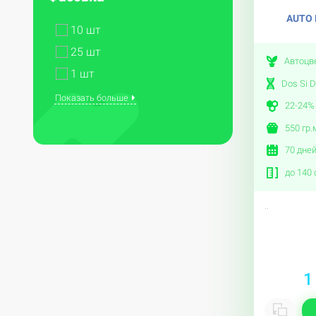
AUTO 
10 шт
25 шт
Автоцв
1 шт
Dos Si D
Показать больше
22-24%
550 гр.
70 дне
до 140 
..
1