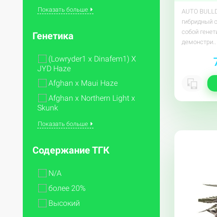
Показать больше
AUTO BULLD
гибридный 
собой генет
Генетика
демонстри..
(Lowryder1 x Dinafem1) X
JYD Haze
Afghan x Maui Haze
Afghan x Northern Light x
Skunk
Показать больше
Содержание ТГК
N/A
более 20%
Высокий