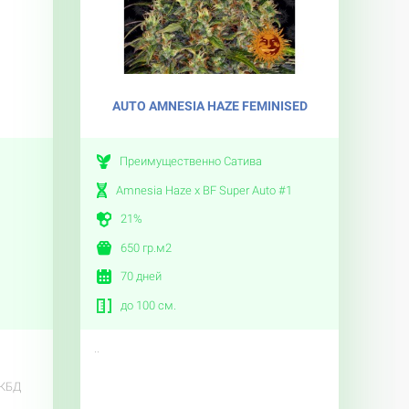
AUTO AMNESIA HAZE FEMINISED
Преимущественно Сатива
Amnesia Haze x BF Super Auto #1
21%
650 гр.м2
70 дней
до 100 см.
..
 КБД