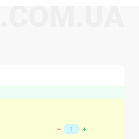
.
C
O
M
.
U
A
+
–