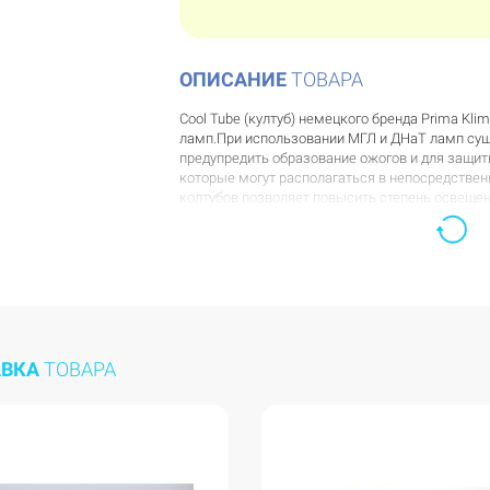
ОПИСАНИЕ
ТОВАРА
Cool Tube (култуб) немецкого бренда Prima K
ламп.При использовании МГЛ и ДНаТ ламп сущ
предупредить образование ожогов и для защиты
которые могут располагаться в непосредствен
колтубов позволяет повысить степень освещен
Установка Cool Tube - идеальное решение для
закаленного высококачественного боросиликатн
расположена пластина из особого светоотра
такого же материала.
При установке светильника следует обращать 
стрелкой: для эффективной работы устройства 
движение воздуха в светильнике может привес
АВКА
ТОВАРА
D125/480 мм - для ламп мощностью от 400-600