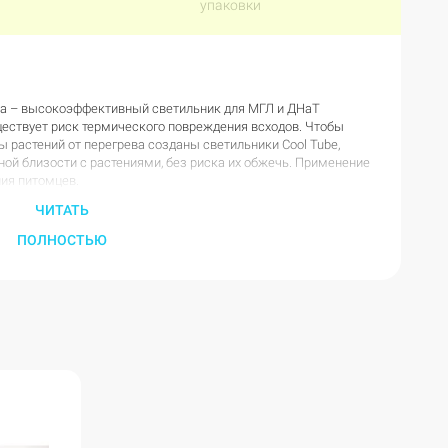
упаковки
lima – высокоэффективный светильник для МГЛ и ДНаТ
ествует риск термического повреждения всходов. Чтобы
 растений от перегрева созданы светильники Cool Tube,
ной близости с растениями, без риска их обжечь. Применение
ия питомцев.
 освещения невысоких помещений.Они изготовлены из
ЧИТАТЬ
ого стекла и тугоплавкого пластика.Внутри Cool Tube
жающего алюминия и два боковых крыла выполненных из
ПОЛНОСТЬЮ
внимание на движение воздуха в лампе, которое указано
вентилятор должен вдувать воздух в колтуб. Неправильное
ти к его преждевременному выходу из строя.
 W;