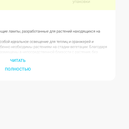
упаковки
ие лампы, разработанные для растений находящихся на
обой идеальное освещение для теплиц и оранжерей и
обенно необходимы растениям на стадии вегетации. Благодаря
азмещены в непосредственной близости с растения, без
ев, что позволяет создать оптимальные условия для
ЧИТАТЬ
мпы имеют интегрированный в их корпус балласт, что
ПОЛНОСТЬЮ
ети и обеспечивает до 15000 часов высококачественного
высоким КПД, ведь практически 95% электричества они