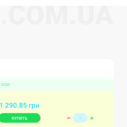
.
C
O
M
.
U
A
, 300W
1 290.85 грн
+
–
КУПИТЬ