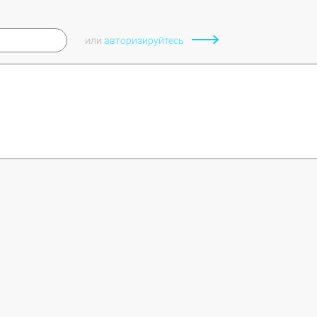
· цветовая температура; 6400K
·количество люменов: 125W - 5500, 200W - 8900
или
авторизируйтесь